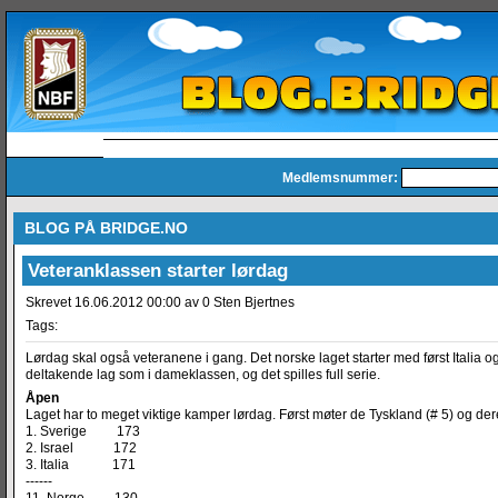
Medlemsnummer:
BLOG PÅ BRIDGE.NO
Veteranklassen starter lørdag
Skrevet 16.06.2012 00:00 av 0 Sten Bjertnes
Tags:
Lørdag skal også veteranene i gang. Det norske laget starter med først Italia o
deltakende lag som i dameklassen, og det spilles full serie.
Åpen
Laget har to meget viktige kamper lørdag. Først møter de Tyskland (# 5) og deret
1. Sverige 173
2. Israel 172
3. Italia 171
------