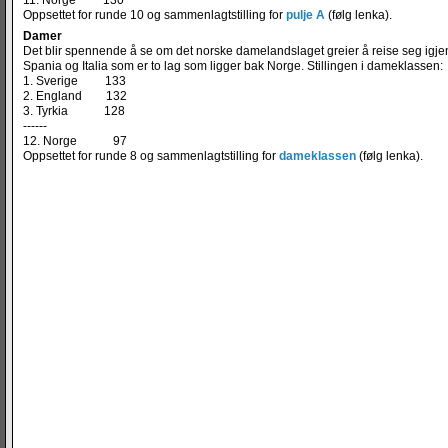
11. Norge 130
Oppsettet for runde 10 og sammenlagtstilling for
pulje A
(følg lenka).
Damer
Det blir spennende å se om det norske damelandslaget greier å reise seg igjen 
Spania og Italia som er to lag som ligger bak Norge. Stillingen i dameklassen:
1. Sverige 133
2. England 132
3. Tyrkia 128
------
12. Norge 97
Oppsettet for runde 8 og sammenlagtstilling for
dameklassen
(følg lenka).