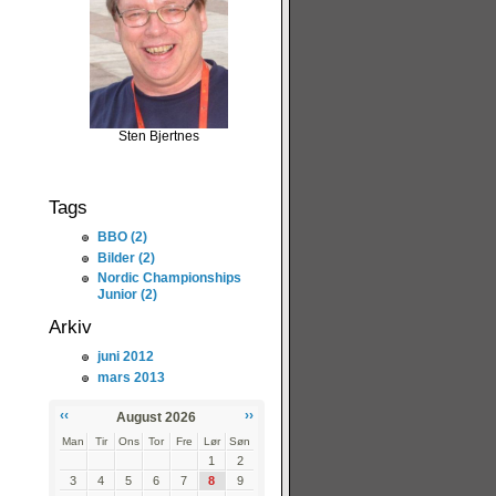
Sten Bjertnes
Tags
BBO (2)
Bilder (2)
Nordic Championships
Junior (2)
Arkiv
juni 2012
mars 2013
‹‹
››
August 2026
Man
Tir
Ons
Tor
Fre
Lør
Søn
1
2
3
4
5
6
7
8
9