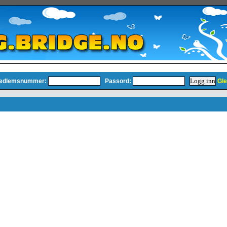
edlemsnummer:
Passord:
Gle